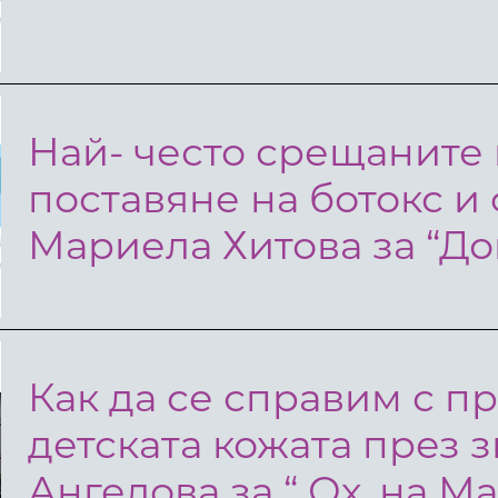
Най- често срещаните
поставяне на ботокс и
Мариела Хитова за “До
Как да се справим с п
детската кожата през 
Ангелова за “ Ох, на Ма