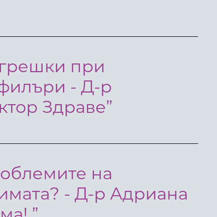
 грешки при
 филъри - Д-р
ктор Здраве”
роблемите на
зимата? - Д-р Адриана
ма! ”