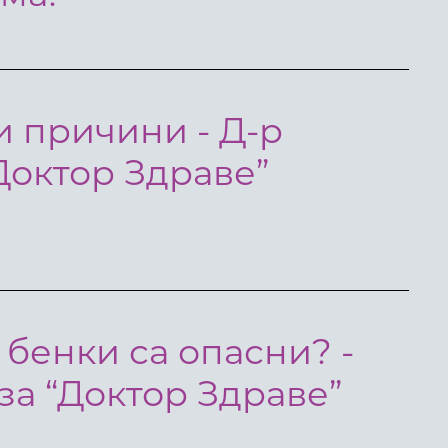
и причини - Д-р
Доктор Здраве”
 бенки са опасни? -
а “Доктор Здраве”