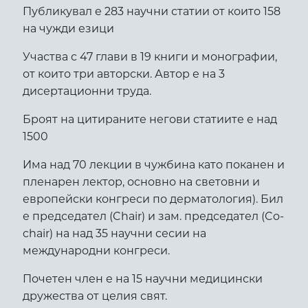
Публикувал е 283 научни статии от които 158
на чужди езици
Участва с 47 глави в 19 книги и монографии,
от които три авторски. Автор е на 3
дисертационни труда.
Броят на цитираните негови статиите е над
1500
Има над 70 лекции в чужбина като поканен и
пленарен лектор, основно на световни и
европейски конгреси по дерматология). Бил
е председател (Chair) и зам. председател (Co-
chair) на над 35 научни сесии на
международни конгреси.
Почетен член е на 15 научни медицински
дружества от целия свят.