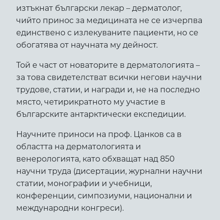
изтъкнат български лекар – дерматолог,
чийто принос за медицината не се изчерпва
единствено с излекуваните пациенти, но се
обогатява от научната му дейност.
Той е част от новаторите в дерматологията –
за това свидетелстват всички негови научни
трудове, статии, и награди и, не на последно
място, четирикратното му участие в
българските антарктически експедиции.
Научните приноси на проф. Цанков са в
областта на дерматологията и
венерологията, като обхващат над 850
научни труда (дисертации, журнални научни
статии, монографии и учебници,
конференции, симпозиуми, национални и
международни конгреси).