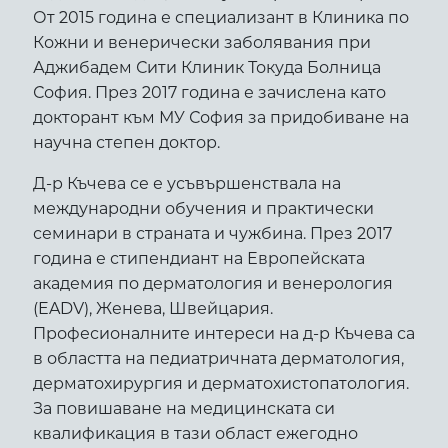
От 2015 година е специализант в Клиника по
Кожни и венерически заболявания при
Аджибадем Сити Клиник Токуда Болница
София. През 2017 година е зачислена като
докторант към МУ София за придобиване на
научна степен доктор.
Д-р Къчева се е усъвършенствала на
международни обучения и практически
семинари в страната и чужбина. През 2017
година е стипендиант на Европейската
академия по дерматология и венерология
(EADV), Женева, Швейцария.
Професионалните интереси на д-р Къчева са
в областта на педиатричната дерматология,
дерматохирургия и дерматохистопатология.
За повишаване на медицинската си
квалификация в тази област ежегодно