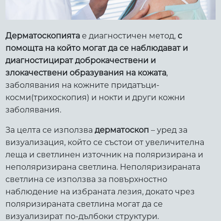
Дерматоскопията
е диагностичен метод,
с
помощта на който могат да се наблюдават и
диагностицират доброкачествени и
злокачествени образувания на кожата
,
заболявания на кожните придатъци-
косми(трихоскопия) и нокти и други кожни
заболявания.
За целта се използва
дерматоскоп
– уред за
визуализация, който се състои от увеличителна
леща и светлинен източник на поляризирана и
неполяризирана светлина. Неполяризираната
светлина се използва за повърхностно
наблюдение на избраната лезия, докато чрез
поляризираната светлина могат да се
визуализират по-дълбоки структури.