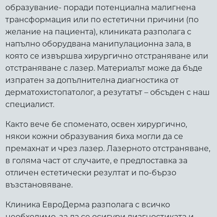
образувание- поради потенциална малигнена
трансформация или по естетични причини (по
желание на пациента), клиниката разполага с
напълно оборудвана манипулационна зала, в
която се извършва хирургично отстраняване или
отстраняване с лазер. Материалът може да бъде
изпратен за допълнителна диагностика от
дерматохистопатолог, а резутатът – обсъден с наш
специалист.
Както вече бе споменато, освен хирургично,
някои кожни образувания биха могли да се
премахнат и чрез лазер. Лазерното отстраняване,
в голяма част от случаите, е предпоставка за
отличен естетически резултат и по-бързо
възстановяване.
Клиника ЕвроДерма разполага с всичко
необходимо, за да се осигури диагностиката и