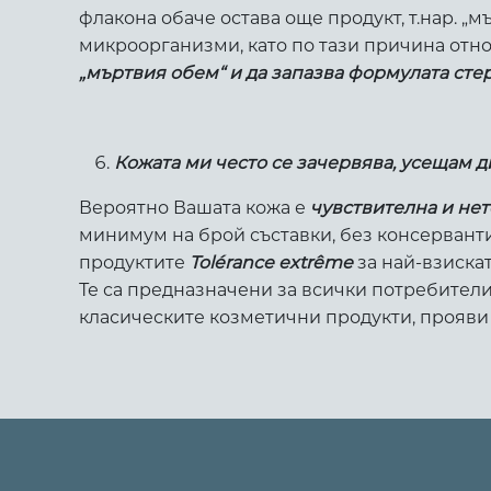
флакона обаче остава още продукт, т.нар. „
микроорганизми, като по тази причина отно
„мъртвия обем“ и да запазва формулата сте
Кожата ми често се зачервява, усещам 
Вероятно Вашата кожа е
чувствителна и не
минимум на брой съставки, без консерванти
продуктите
Tolérance extrême
за най-взиска
Те са предназначени за всички потребители,
класическите козметични продукти, прояви 