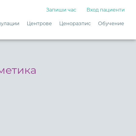
Запиши час
Вход пациенти
улации
Центрове
Ценоразпис
Обучение
метика