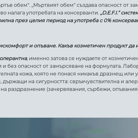
мъртъв обем“. „Мъртвият обем“ създава опасност от з
во налага употребата на консерванти.
„
D.E.F.I.”
систем
рилна през целия период на употреба с 0% консерва
дискомфорт и опъване. Какъв козметичен продукт да 
толерантна
, именно затова се нуждаете от козметиче
 и без опасност от замърсяване на формулата. Лаб
телната кожа, която не понася никакъв дразнещ или 
 държащи на сигурността: свръхчувствителна и алерг
на раздразнение (зачервявания, сърбежи, опъвания…