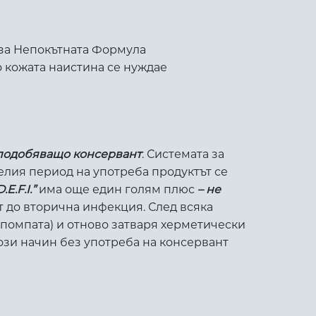
 за Непокътната Формула
о кожата наистина се нуждае
аподобяващо консервант
. Системата за
елия период на употреба продуктът се
D.E.F.I.”
има още един голям плюс
– не
т до вторична инфекция. След всяка
(помпата) и отново затваря херметически
този начин без употреба на консервант