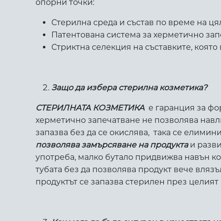
опорни точки:
Стерилна среда и състав по време на ц
Патентована система за херметично зап
Стриктна селекция на съставките, която 
Защо да избера стерилна козметика?
СТЕРИЛНАТА КОЗМЕТИКА
е гаранция за ф
херметично запечатване не позволява навли
запазва без да се окислява, така се елимин
позволява замърсяване на продукта
и разви
употреба, малко бутало придвижва навън ко
тубата без да позволява продукт вече влязъ
продуктът се запазва стерилен през целият