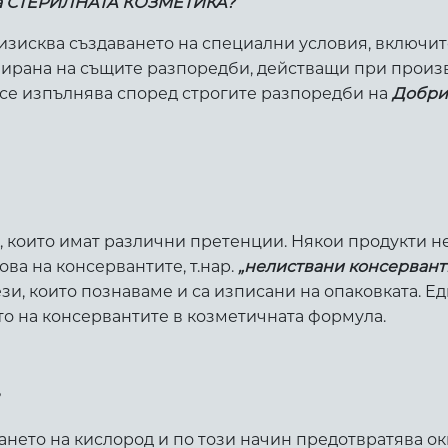
а на СТЕРИЛНАТА КОЗМЕТИКА?
сква създаването на специални условия, включител
зирана на същите разпоредби, действащи при произ
 се изпълнява според строгите разпоредби на
Добри
 които имат различни претенции. Някои продукти не
ва на консервантите, т.нар.
„нелиствани консерванти
ези, които познаваме и са изписани на опаковката. 
о на консервантите в козметичната формула.
ето на кислород и по този начин предотвратява окис