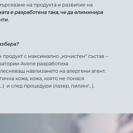
амърсяване на продукта и развитие на
ата е разработена така, че да елиминира
нти.
избера?
н продукт с максимално „изчистен“ състав –
оратории Avene разработиха
улесняващ навлизането на алергени агент.
ична кожа, кожа, която не понася
) и след процедури (лазер, пилинг…).