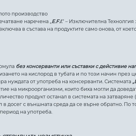
ялото производство
ечатване наречена „
E.F.I.
” – Изключителна Технолгия
включва в състава на продуктите само онова, от коет
ормула
без консерванти или съставки с дейстивие н
зането на кислород в тубата и по този начин през ц
ира нуждата от употреба на консерванти. Системата
„
тие на микроорганизми, които биха могли да доведа
личество продукт останал в системата на затваряне 
л в досег с външната среда да се върне обратно. По 
 период на употреба.