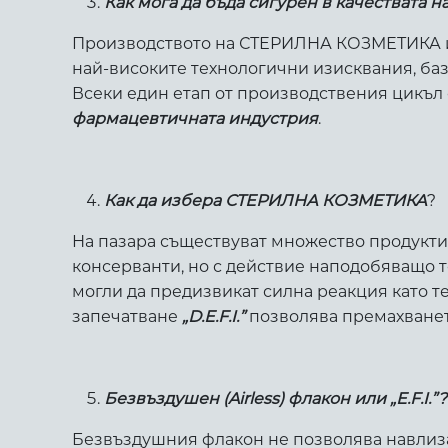
Как мога да бъда сигурен в качестват
Производството на СТЕРИЛНА КОЗМЕТИКА изи
най-високите технологични изисквания, ба
Всеки един етап от производствения цикъл
фармацевтичната индустрия
.
Как да избера СТЕРИЛНА КОЗМЕТИКА
?
На пазара съществуват множество продукти,
консерванти, но с действие наподобяващо то
могли да предизвикат силна реакция като т
запечатване
„
D.E.F.I.”
позволява премахванет
Безвъздушен (
Airless)
флакон
или „
E.F.I.”
?
Безвъздушния флакон не позволява навлизан