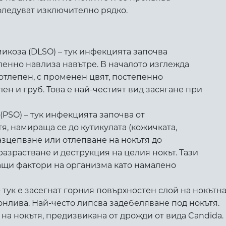
боледуват изключително рядко.
икоза (DLSO) – тук инфекцията започва
епенно навлиза навътре. В началото изглежда
 отлепен, с променен цвят, постепенно
лен и груб. Това е най-честият вид засягане при
PSO) – тук инфекцията започва от
я, намираща се до кутикулата (кожичката,
азцепване или отлепване на нокътя до
разрастване и деструкция на целия нокът. Тази
ащи фактори на организма като намалено
тук е засегнат горния повърхностен слой на нокътна
ронлива. Най-често липсва задебеляване под нокътя.
на нокътя, предизвикана от дрожди от вида Candida.