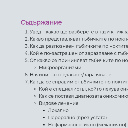
Съдържание
Увод – какво ще разберете в тази книжк
Какво представляват гъбичките по нокт
Как да разпознаем гъбичките по ноктит
Кой е по-застрашен от заразяване с гъб
От какво се причиняват гъбичките по но
Микроорганизми
Начини на предаване/заразяване
Как да се справим с гъбичките по нокти
Кой е специалистът, който лекува о
Как се поставя диагнозата онихомик
Видове лечение
Локално
Перорално (през устата)
Нефармакологично (механично)