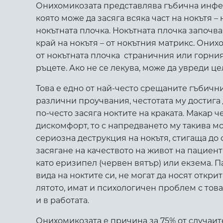
Онихомикозата представлява гъбична инфек
която може да засяга всяка част на нокътя –
нокътната плочка. Нокътната плочка започв
край на нокътя – от нокътния матрикс. Они
от нокътната плочка ­ страничния или горния 
ръцете. Ако не се лекува, може да увреди цел
Това е едно от най-често срещаните гъбичн
различни проучвания, честотата му достига
по-често засяга ноктите на краката. Макар ч
дискомфорт, то с напредването му такива мо
сериозна деструкция на нокътя, стигаща до
засягане на качеството на живот на пациен
като еризипел (червен вятър) или екзема. 
вида на ноктите си, не могат да носят откри
лятото, имат и психологичен проблем с това
и в работата.
Онихомикозата е причина за 75% от случаит