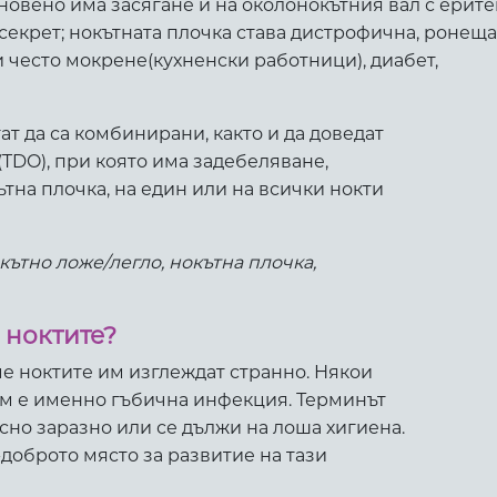
икновено има засягане и на околонокътния вал с ерит
 секрет; нокътната плочка става дистрофична, ронеща
и често мокрене(кухненски работници), диабет,
т да са комбинирани, както и да доведат
(TDO), при която има задебеляване,
тна плочка, на един или на всички нокти
кътно ложе/легло, нокътна плочка,
 ноктите?
 че ноктите им изглеждат странно. Някои
им е именно гъбична инфекция. Терминът
сно заразно или се дължи на лоша хигиена.
-доброто място за развитие на тази