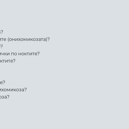
а?
ите (онихомикозата)?
е?
ички по ноктите?
ктите?
те?
нихомикоза?
оза?