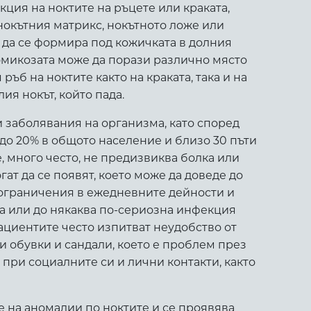
ция на ноктите на ръцете или краката,
 нокътния матрикс, нокътното ложе или
а да се формира под кожичката в долния
хомикозата може да порази различно място
ръб на ноктите както на краката, така и на
ия нокът, който пада.
и заболявания на организма, като според
 до 20% в общото население и близо 30 пъти
е, много често, не предизвиква болка или
гат да се появят, кoeто може да доведе до
 ограничения в ежедневните дейности и
та или до някаква по-сериозна инфекция
Пациентите често изпитват неудобство от
ти обувки и сандали, което е проблем през
 при социалните си и лични контакти, както
е на аномалии по ноктите и се проявява