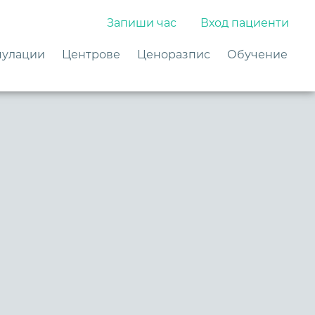
Запиши час
Вход пациенти
улации
Центрове
Ценоразпис
Обучение