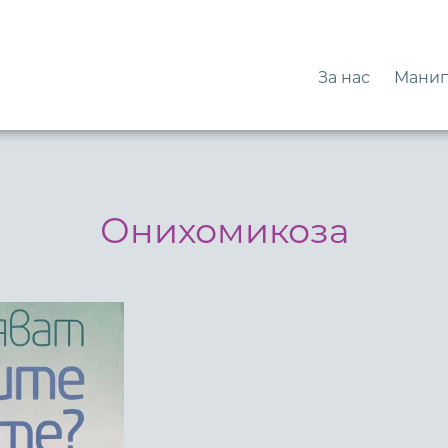
За нас
Манип
Онихомикоза