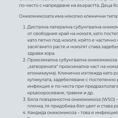
по-често с напредване на възрастта. Деца 
Онихомикозата има няколко клинични типа:
Дистална латерална субунгвална онихом
от свободния край на нокътя, като пост
като петно под нокътя, който е частично
засягането расте и нокътят става задебе
здрави хора.
Проксимална субунгвална онихомикоза (
„затворената“ проксимална част на нокът
епонихиума). Клинично изглежда като р
кутикулата, задебеляване с постепенно 
инфекция е по-честа при предразполаг
кръвооросяване, травми и др.
Бяла повърхностна онихомикоза (WSO) – 
плочка, тя придобива бял цвят и става 
Кандида онихомикоза – това е инфекция 