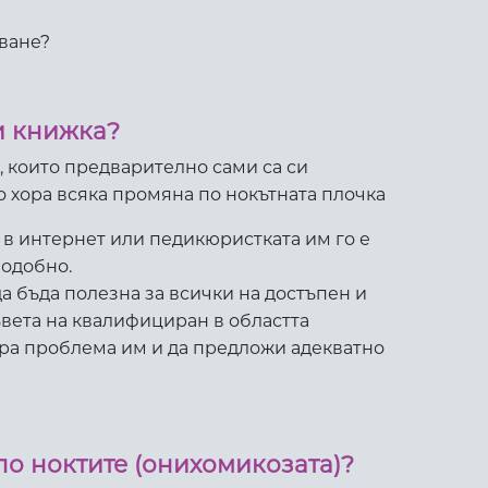
яване?
зи книжка?
, които предварително сами са си
о хора всяка промяна по нокътната плочка
 в интернет или педикюристката им го е
подобно.
а бъда полезна за всички на достъпен и
ъвета на квалифициран в областта
ра проблема им и да предложи адекватно
по ноктите (онихомикозата)?