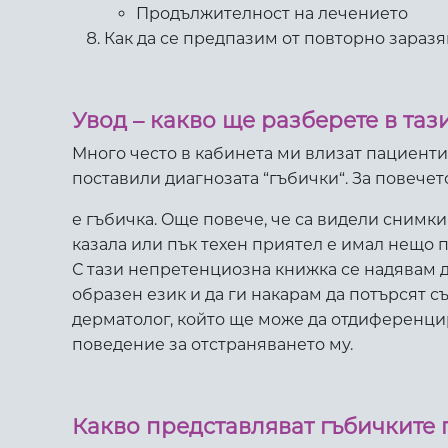
Продължителност на лечението
Как да се предпазим от повторно зараз
Увод – какво ще разберете в та
Много често в кабинета ми влизат пациенти
поставили диагнозата “гъбички“. За повечет
е гъбичка. Oще повече, че са видели снимки
казала или пък техен приятел е имал нещо 
С тази непретенциозна книжка се надявам д
образен език и да ги накарам да потърсят с
дерматолог, който ще може да отдиференци
поведение за отстраняването му.
Какво представляват гъбичките 