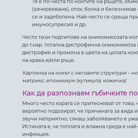
Тя е по-честа по ноктите на ръцете, об
(зачервяване), оток, болка и белезникав
се и задебелена. Най-често се среща пр
имуносупресия и др.
Често тези подтипове на онихомикозата мога
до т.нар. тотална дистрофична онихомикоза 
дистрофия и промяна в цвета на цялата нокъ
на крака и/или ръце.
Картинка на нокът с неговите структури – но
матрикс, епонихиум (кутикула, кожичка)
Как да разпознаем гъбичките по
Много често хората се притесняват от това,
вероятно подозират, че причината за вида 
звучи неприятно, сякаш заболяването е ужа
Истината е, че топлата и влажна среда е най
инфекция.