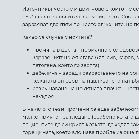
Източникът често е и друг човек, който не се
съобщават за носител в семейството. Според
заразяват два пъти по-често от жените, но 
Какво се случва с ноктите?
промяна в цвета – нормално е бледорозо
Заразеният нокът става бял, сив, кафяв,
патогена, който го засяга)
дебелина – заради разрастването на ро
кожата) в отговор на навлизането на гъб
разрушаване на нокътната плочка – части
накъдря
В началото тези промени са едва забележими
малко приятен за гледане (особено когато да
пациентите да си крият краката, да ходят са
горещината, което влошава проблема още п