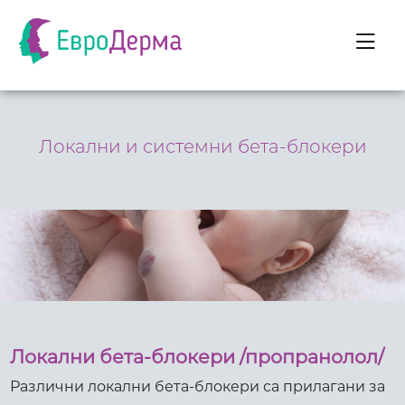
Локални и системни бета-блокери
Локални бета-блокери /пропранолол/
Различни локални бета-блокери са прилагани за