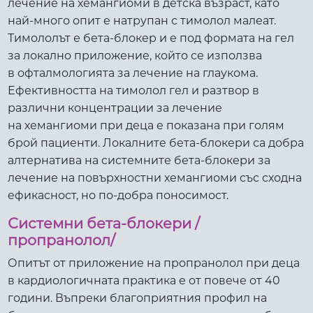
лечение на хемангиоми в детска възраст, като
най-много опит е натрупан с тимолол малеат.
Тимололът е бета-блокер и е под формата на гел
за локално приложение, който се използва
в офталмологията за лечение на глаукома.
Ефективността на тимолол гел и разтвор в
различни концентрации за лечение
на хемангиоми при деца е показана при голям
брой пациенти. Локалните бета-блокери са добра
алтернатива на системните бета-блокери за
лечение на повърхностни хемангиоми със сходна
ефикасност, но по-добра поносимост.
Системни бета-блокери /
пропранолол/
Опитът от приложение на пропранолол при деца
в кардиологичната практика е от повече от 40
години. Въпреки благоприятния профил на