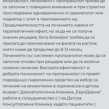
безопасност, лечението с пропранолол трябва да
се започне с повишено внимание и при стриктно
проследяване едновременно от дерматолог или
педиатър с опит в приложението му.
Продължителността на лечението зависи от
терапевтичния ефект, но за да не се получи
значим рецидив, бета-блокерът трябва да се
прилага до приключване на фазата на растеж,
която може да продължи до 8-12 месец.
Лечението със системен пропранолол може да се
започне отново при рецидив или да се включи
локално лечение. Високата ефективност и
добрата поносимост на пропранолол го правят
подходшщо съвременно средство на избор за
лечение на хемангиоми в кърмаческа и детска
възраст. Дерматологична Клиника „ЕвроДерма”
работи в сътрудничество с 1-ва Детска
Консултативна Клиника, където пациентите с