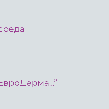
 среда
ЕвроДерма...”