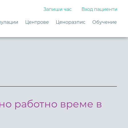
Запиши час
Вход пациенти
улации
Центрове
Ценоразпис
Обучение
но работно време в