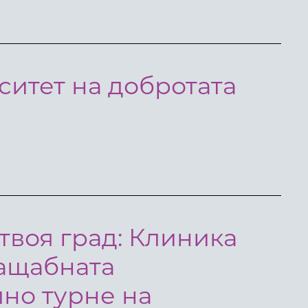
ситет на добротата
твоя град: Клиника
мащабната
но турне на