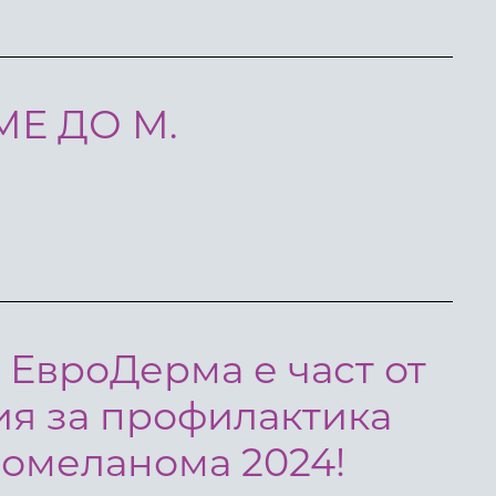
Е ДО М.
 ЕвроДерма е част от
я за профилактика
вромеланома 2024!