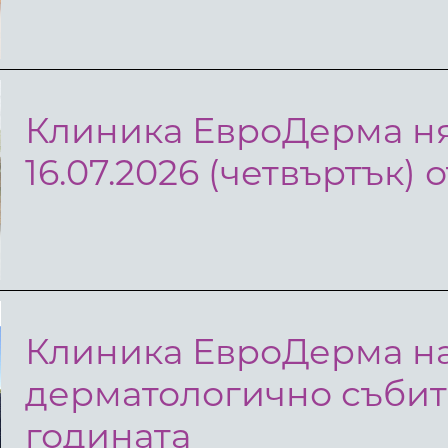
Клиника ЕвроДерма ня
16.07.2026 (четвъртък) от
Клиника ЕвроДерма на
дерматологично събит
годината