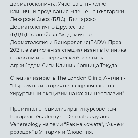
дерматоскопията. Участва в няколко
клинични проучвания .Член е на Български
Лекарски Съюз (БЛС) , Българско
Дерматологично Дружество
(БДД),Европейска Академия по
Дерматология и Венерология(EADV) .През
2021г. е зачислен за специализант в Клиника
по кожни и венерически болести на
Аджибадем Сити Клиник болница Токуда.
Специализирал в The London Clinic, Англия -
“Първично и вторично заздравяване на
хирургични ексцизии на кожни неоплазии”.
Преминал специализирани курсове към
European Academy of Dermatology and
Venereology на теми “Рак на кожата”, “Акне и
розацея” в Унгария и Словения.