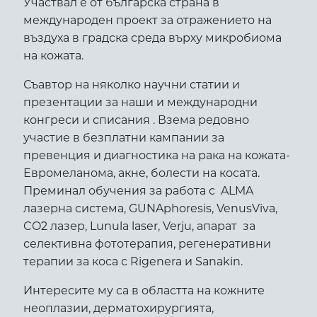
Участвал е от българска страна в
международен проект за отражението на
въздуха в градска среда върху микробиома
на кожата.
Съавтор на няколко научни статии и
презентации за наши и международни
конгреси и списания . Взема редовно
участие в безплатни кампании за
превенция и диагностика на рака на кожата-
Евромеланома, акне, болести на косата.
Преминал обучения за работа с ALMA
лазерна система, GUNAphoresis, VenusViva,
CO2 лазер, Lunula laser, Verju, апарат за
селективна фототерапия, регенеративни
терапии за коса с Rigenera и Sanakin.
Интересите му са в областта на кожните
неоплазии, дерматохирургията,