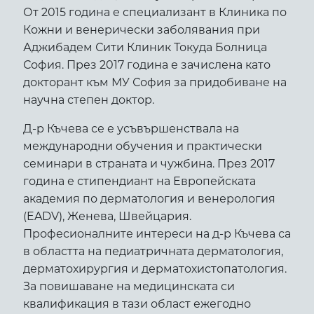
От 2015 година е специализант в Клиника по
Кожни и венерически заболявания при
Аджибадем Сити Клиник Токуда Болница
София. През 2017 година е зачислена като
докторант към МУ София за придобиване на
научна степен доктор.
Д-р Къчева се е усъвършенствала на
международни обучения и практически
семинари в страната и чужбина. През 2017
година е стипендиант на Европейската
академия по дерматология и венерология
(EADV), Женева, Швейцария.
Професионалните интереси на д-р Къчева са
в областта на педиатричната дерматология,
дерматохирургия и дерматохистопатология.
За повишаване на медицинската си
квалификация в тази област ежегодно