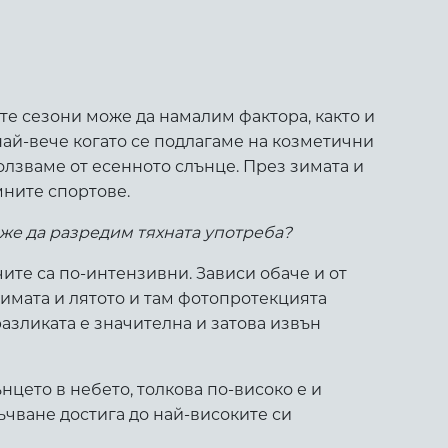
е сезони може да намалим фактора, както и
най-вече когато се подлагаме на козметични
ползваме от есенното слънце. През зимата и
мните спортове.
же да разредим тяхната употреба?
чите са по-интензивни. Зависи обаче и от
имата и лятото и там фотопротекцията
азликата е значителна и затова извън
ънцето в небето, толкова по-високо е и
ъчване достига до най-високите си