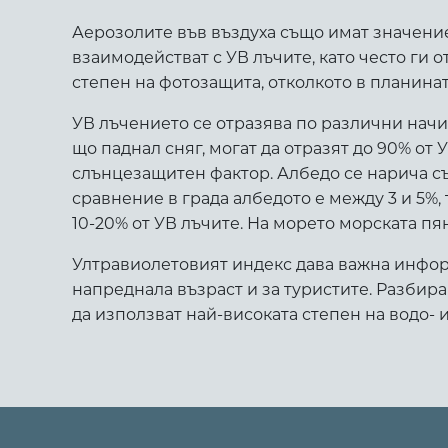
Аерозолите във въздуха също имат значени
взаимодействат с УВ лъчите, като често ги о
степен на фотозащита, отколкото в планинат
УВ лъчението се отразява по различни начин
що паднал сняг, могат да отразят до 90% от
слънцезащитен фактор. Албедо се нарича съ
сравнение в града албедото е между 3 и 5%,
10-20% от УВ лъчите. На морето морската пян
Ултравиолетовият индекс дава важна информац
напреднала възраст и за туристите. Разбира
да използват най-високата степен на водо- 