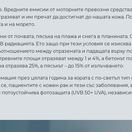
е. Вредните емисии от моторните превозни средства
тразяват и им пречат да достигнат до нашата кожа. П
а и на морето.
и от почвата, пясъка на плажа и снега в планината. 
 УВ радиацията. Ето защо при тези условия се изисква
отношението между отразената и падащата върху пов
 тревните площи отразяват между 1 и 4%, а бетонът п
а отразява 25%, а пясъкът – до 15% от излъчването.
ия през цялата година за хората с по-светъл тип кожа
 се, пациентите с кожен рак и тези със заболявания,
и потоустойчива фотозащита (UVB 50+ UVA), независи