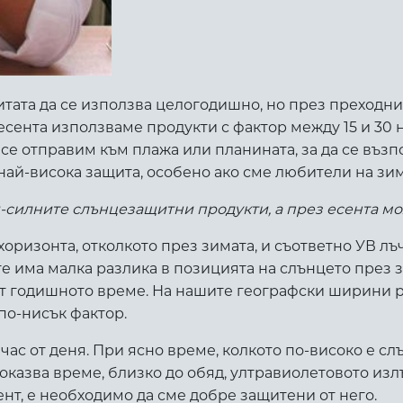
ата да се използва целогодишно, но през преходнит
есента използваме продукти с фактор между 15 и 30 
 се отправим към плажа или планината, за да се въз
най-висока защита, особено ако сме любители на зи
-силните слънцезащитни продукти, а през есента мо
хоризонта, отколкото през зимата, и съответно УВ лъ
 има малка разлика в позицията на слънцето през з
т годишното време. На нашите географски ширини р
по-нисък фактор.
час от деня. При ясно време, колкото по-високо е сл
оказва време, близко до обяд, ултравиолетовото изл
нт, е необходимо да сме добре защитени от него.