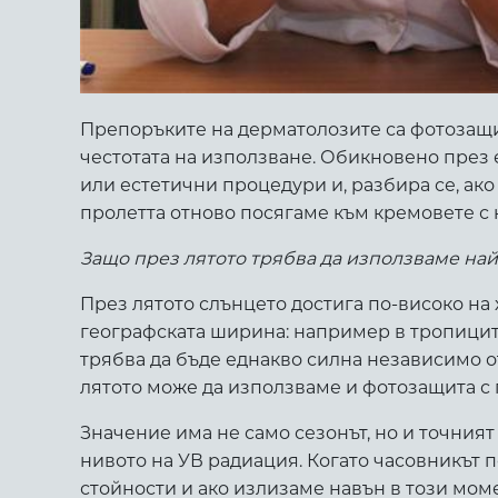
Препоръките на дерматолозите са фотозащит
честотата на използване. Обикновено през 
или естетични процедури и, разбира се, ако
пролетта отново посягаме към кремовете с 
Защо през лятото трябва да използваме най
През лятото слънцето достига по-високо на 
географската ширина: например в тропиците
трябва да бъде еднакво силна независимо о
лятото може да използваме и фотозащита с 
Значение има не само сезонът, но и точният 
нивото на УВ радиация. Когато часовникът п
стойности и ако излизаме навън в този моме