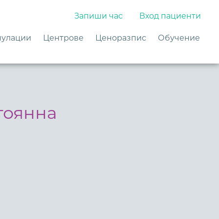
Запиши час
Вход пациенти
улации
Центрове
Ценоразпис
Обучение
тоянна