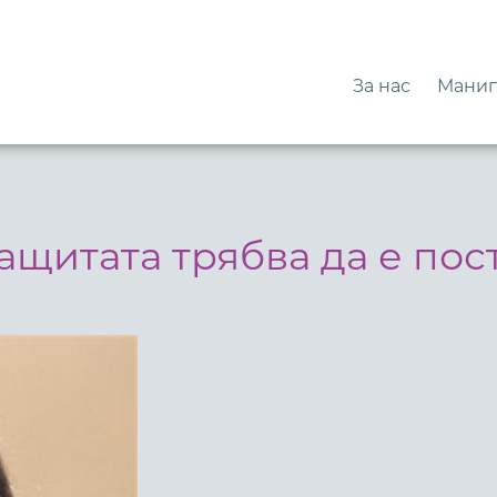
За нас
Манип
ащитата трябва да е пос