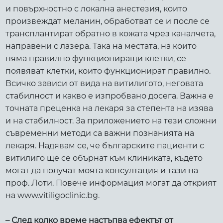
и повърхностно с локална анестезия, които
произвеждат меланин, обработват се и после се
трансплантират обратно в кожата чрез каналчета,
направени с лазера. Така на местата, на които
няма правилно функциониращи клетки, се
появяват клетки, които функционират правилно.
Всичко зависи от вида на витилигото, неговата
стабилност и какво е изпробвано досега. Важна е
точната преценка на лекаря за степента на изява
и на стабилност. За приложението на тези сложни
съвременни методи са важни познанията на
лекаря. Надявам се, че българските пациенти с
витилиго ще се обърнат към клиниката, където
могат да получат моята консултация и тази на
проф. Лоти. Повече информация могат да открият
на www.vitiligoclinic.bg.
– След колко време настъпва ефектът от