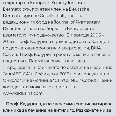
секретар на European Society for Laser
Dermatology, почетен член на Deutsche
Dermatologische Gesellschaft, член на
редакционния борд на Journal of Pigmentary
Disorders и член на борда на Българското
дерматологично дружество. В периода 2006 –
2015 г. проф. Кадурина е ръководител на Катедра
по дерматовенерология и алергология, ВМА-
София. Проф. Кадурина работи с малки и големи
пациенти в Дерматологична клиника
“ЕвроДерма” и Клиниката по естетична медицина
“VIAMEDICA” в София, а от 2016 г. е и консултант в
Онкологична болница “CITYCLINIC ” София. Нейни
координати може да откриете на
www.kadurina.com
– Проф. Кадурина, у нас вече има специализирана
клиника за лечение на витилиго. Разкажете ни за