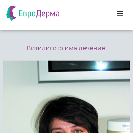
Витилигото има лечение!