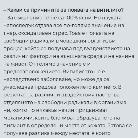
– Какви са причините за появата на витилиго?
– За съжаление те не са 100% ясни. Но науката
напоследък отдава все по-голямо значение на
т.нар. оксидативен стрес. Това е появата на
свободни радикали в човешкия организъм –
процес, който се получава под въздействието на
различни фактори на външната среда и на начина
на живот. От голямо значение е и
предразположението. Витилигото не е
наследствено заболяване, но може да се
унаследява предразположението към него. В
резултат на различни въздействия настъпва
отделянето на свободни радикали в организма
ни, които по някакъв начин придвижват
механизми, които блокират образуването на
пигмент в определени места от кожата. Затова се
получава разлика между местата, в които