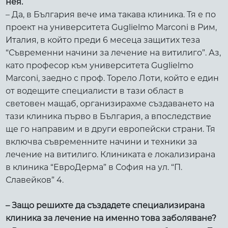
нея.
– Да, в България вече има такава клиника. Тя е по
проект на университета Guglielmo Marconi в Рим,
Италия, в който преди 6 месеца защитих теза
“Съвременни начини за лечение на витилиго”. Аз,
като професор към университета Guglielmo
Marconi, заедно с проф. Торело Лоти, който е един
от водещите специалисти в тази област в
световен мащаб, организирахме създаването на
тази клиника първо в България, а впоследствие
ще го направим и в други европейски страни. Тя
включва съвременните начини и техники за
лечение на витилиго. Клиниката е локализирана
в клиника “ЕвроДерма” в София на ул. “П.
Славейков” 4.
– Защо решихте да създадете специализирана
клиника за лечение на именно това заболяване?