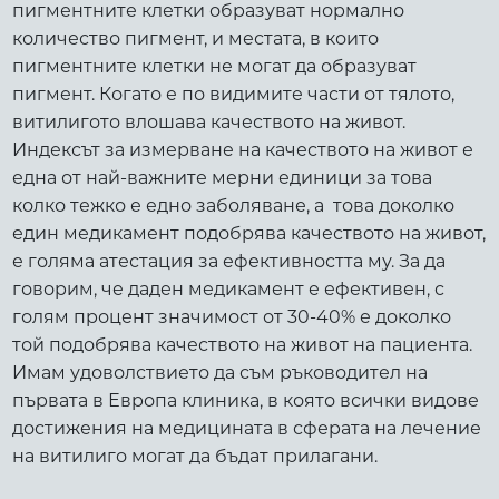
пигментните клетки образуват нормално
количество пигмент, и местата, в които
пигментните клетки не могат да образуват
пигмент. Когато е по видимите части от тялото,
витилигото влошава качеството на живот.
Индексът за измерване на качеството на живот е
една от най-важните мерни единици за това
колко тежко е едно заболяване, а това доколко
един медикамент подобрява качеството на живот,
е голяма атестация за ефективността му. За да
говорим, че даден медикамент е ефективен, с
голям процент значимост от 30-40% е доколко
той подобрява качеството на живот на пациента.
Имам удоволствието да съм ръководител на
първата в Европа клиника, в която всички видове
достижения на медицината в сферата на лечение
на витилиго могат да бъдат прилагани.