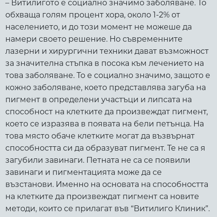
– Витилигото е социално значимо заболяване. То
обхваща голям процент хора, около 1-2% от
населението, и до този момент не можеше да
намери своето решение. Но съвременните
лазерни и хирургични техники дават възможност
за значителна стъпка в посока към лечението на
това заболяване. То е социално значимо, защото е
кожно заболяване, което представлява загуба на
пигмент в определени участъци и липсата на
способност на клетките да произвеждат пигмент,
което се изразява в появата на бели петънца. На
това място обаче клетките могат да възвърнат
способността си да образуват пигмент. Те не са я
загубили завинаги. Петната не са се появили
завинаги и пигментацията може да се
възстанови. Именно на основата на способността
на клетките да произвеждат пигмент са новите
методи, които се прилагат във “Витилиго Клиник”.