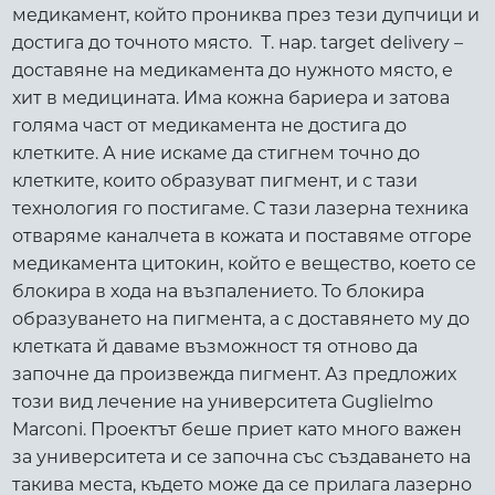
медикамент, който прониква през тези дупчици и
достига до точното място. Т. нар. target delivery –
доставяне на медикамента до нужното място, е
хит в медицината. Има кожна бариера и затова
голяма част от медикамента не достига до
клетките. А ние искаме да стигнем точно до
клетките, които образуват пигмент, и с тази
технология го постигаме. С тази лазерна техника
отваряме каналчета в кожата и поставяме отгоре
медикамента цитокин, който е вещество, което се
блокира в хода на възпалението. То блокира
образуването на пигмента, а с доставянето му до
клетката й даваме възможност тя отново да
започне да произвежда пигмент. Аз предложих
този вид лечение на университета Guglielmo
Marconi. Проектът беше приет като много важен
за университета и се започна със създаването на
такива места, където може да се прилага лазерно