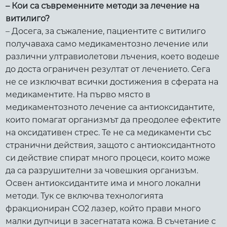
– Кои са съвременните методи за лечение на
витилиго?
– Досега, за съжаление, пациентите с витилиго
получаваха само медикаментозно лечение или
различни ултравиолетови лъчения, което водеше
до доста ограничен резултат от лечението. Сега
не се изключват всички достижения в сферата на
медикаментите. На първо място в
медикаментозното лечение са антиоксидантите,
които помагат организмът да преодолее ефектите
на оксидативен стрес. Те не са медикаменти със
странични действия, защото с антиоксидантното
си действие спират много процеси, които може
да са разрушителни за човешкия организъм.
Освен антиоксидантите има и много локални
методи. Тук се включва технологията
фракциониран CO2 лазер, който прави много
малки дупчици в засегнатата кожа. В съчетание с