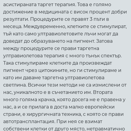
асистираната таргет терапия. Това е голямо
достижение в медицината с висок процент добри
резултати. Процедурите се правят 3 пъти в
месеца. Междувременно, клетките се стимулират,
тъй като само ултравиолетовите лъчи могат да
доведат до образуването на пигмент. Затова
между процедурите се прави таргетна
ултравиолетова терапия с много тънък спектър.
Така стимулираме клетките да произвеждат
пигмент чрез цитокините, но ги стимулираме и
като им даваме таргетна ултравиолетова
светлина. Всички тези методи не са измислени от
нас, уникалното е в съчетанието им. Втората
много голяма крачка, която досега не е правена у
нас, а и се прилага в доста малко европейски
страни, е хирургичната техника, с която се прави
автотрансплантация. При нея се взимат
собствени клетки от друго място, нетравматично