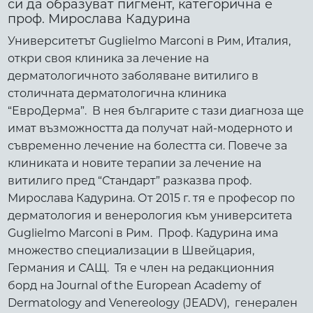
си да образуват пигмент, категорична е
проф. Мирослава Кадурина
Университетът Guglielmo Marconi в Рим, Италия,
откри своя клиника за лечение на
дерматологичното заболяване витилиго в
столичната дерматологична клиника
“ЕвроДерма”. В нея българите с тази диагноза ще
имат възможността да получат най-модерното и
съвременно лечение на болестта си. Повече за
клиниката и новите терапии за лечение на
витилиго пред “Стандарт” разказва проф.
Мирослава Кадурина. От 2015 г. тя е професор по
дерматология и венерология към университета
Guglielmo Marconi в Рим. Проф. Кадурина има
множество специализации в Швейцария,
Германия и САЩ. Тя е член на редакционния
борд на Journal of the European Academy of
Dermatology and Venereology (JEADV), генерален